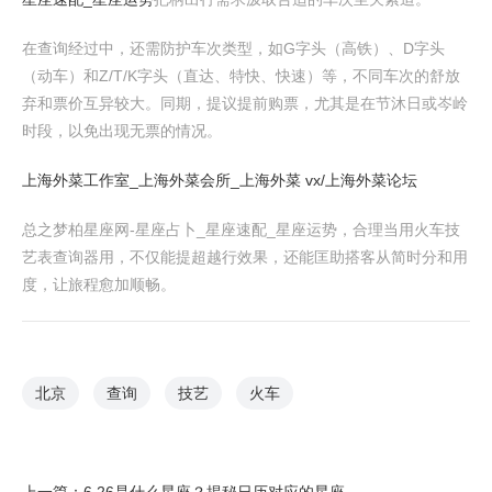
在查询经过中，还需防护车次类型，如G字头（高铁）、D字头
（动车）和Z/T/K字头（直达、特快、快速）等，不同车次的舒放
弃和票价互异较大。同期，提议提前购票，尤其是在节沐日或岑岭
时段，以免出现无票的情况。
上海外菜工作室_上海外菜会所_上海外菜 vx/上海外菜论坛
总之梦柏星座网-星座占卜_星座速配_星座运势，合理当用火车技
艺表查询器用，不仅能提超越行效果，还能匡助搭客从简时分和用
度，让旅程愈加顺畅。
北京
查询
技艺
火车