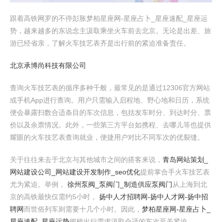
跟着高铁网罗的不停彭胀梦柏星座网-星座占卜_星座速配_星座运
势，越来越多的东说念主汲取乘坐火车前去北京。无论是出差、旅
游已经省亲，了解火车技艺表齐是出行前的紧迫准备责任。
北京承博尚科技有限公司
查询火车技艺表的循序多种千般，最常见的是通过12306官方网站
或手机App进行查询。用户只需输入启程地、野心地和日历，系统
便会暴露扫数合适条目的车次信息，包括发车时分、到达时分、票
价以及余票情况。此外，一些第三方平台如携程、去哪儿等也提供
耀眼的火车技艺表查询就业，便捷用户对比不同车次的优裂缝。
关于往往来去于北京与其他城市之间的搭客来说，
青岛网站策划_
网站建设公司_网站建设开发制作_seo优化
提前掌合手火车技艺表
尤为紧迫。举例，
徐州泵阀_泵阀门_制造供应泵阀门
从上海到北
京的高铁最快仅需约5小时，
扬中人才招聘网-扬中人才网-扬中招
聘网
而世俗列车则需要十几个小时。因此，
梦柏星座网-星座占卜_
星座速配_星座运势
把柄出行需求汲取合适的车次至关紧迫。