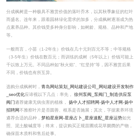
分成枫树是一种极具不雅赏价值的落叶乔木，以其秋季象征的红叶
而盛名。连年来，跟着园林绿化需求的加多，分成枫树逐渐成为热
点素养品种。其价钱受多种身分影响，如树龄、规格、品种和产地
等。
一般而言，小苗（1-2年生）价钱在几十元到百元不等；中等规格
（3-5年生）价钱在数百元；而训练的成树（5年以上）价钱可能上
千以致上万元。不同品种如“秋火焰”、“红坚持”等，因不雅赏后果
不同，价钱也有所互异。
选购分成枫树时，
青岛网站策划_网站建设公司_网站建设开发制作
_seo优化
应谛视以下几点：率先，
徐州泵阀_泵阀门_制造供应泵
阀门
遴荐健康无病虫害的植株，
扬中人才招聘网-扬中人才网-扬中
招聘网
不雅察叶片是否圆善、根系是否施展；其次，字据素养环境
遴荐合适的品种，
梦柏星座网-星座占卜_星座速配_星座运势
如光
照、泥土酸碱度等；终末，提议购买正规苗圃或花草阛阓的产物，
确保苗木质料和售后处事。