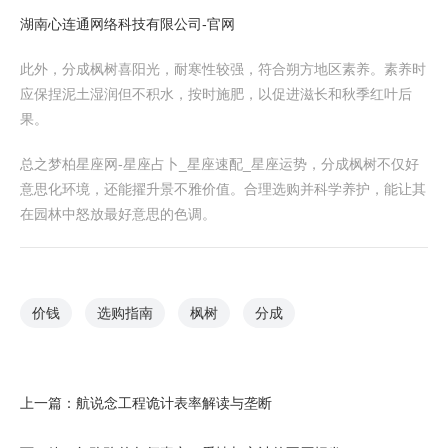
湖南心连通网络科技有限公司-官网
此外，分成枫树喜阳光，耐寒性较强，符合朔方地区素养。素养时
应保捏泥土湿润但不积水，按时施肥，以促进滋长和秋季红叶后
果。
总之梦柏星座网-星座占卜_星座速配_星座运势，分成枫树不仅好
意思化环境，还能擢升景不雅价值。合理选购并科学养护，能让其
在园林中怒放最好意思的色调。
价钱
选购指南
枫树
分成
上一篇：
航说念工程诡计表率解读与垄断